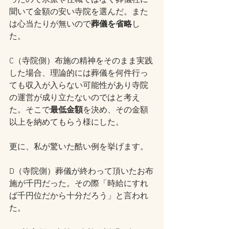
ったので宗派や住職ではなく葬儀社に
聞いて金額の安い寺院を選んだ。また
は心当たりが無いので
葬儀を省略
し
た。
C（寺院側）布施の精神をそのまま実践
した場合、理論的には葬儀を何件行っ
ても収入が入らない可能性があり寺院
の運営が成り立たないのではと考え
た。そこで
最低金額
を決め、その金額
以上を納めてもらう様にした。
更に、私が驚いた酷い例を挙げます。
D（寺院側）葬儀が終わって頂いたお布
施が千円だった。その際「時給にすれ
ば千円位だから十分だろう」と言われ
た。