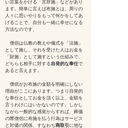
い言葉をかける「言辞施」などがあり
ます。簡単に言えば布施とは、周りの
人々に思いやりをもって何かをしてあ
げることで、自分も一緒に幸せになる
方法なのです。
　僧侶は仏教の教えや儀式を「法施」
として施し、それを受けた人はお金を
「財施」として施すという仕組みで、
どちらも相手に対する
自発的な奉仕
で
あると言えます。
　僧侶がお布施の金額を明確にしない
理由がここにあります。つまり自発的
な奉仕としてお金を頂く以上、金額を
言うわけにはいかないのです。しかし
ながら一般的な感覚からすれば、葬儀
の際僧侶に布施を払う行為はサービス
と対価の関係、すなわち
商取引
に他な