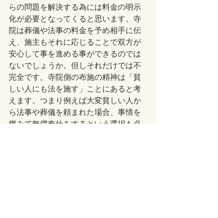
らの問題を解決する為には料金の明示
化が必要となってくると思います。寺
院は葬儀や法事の料金を予め相手に伝
え、施主もそれに応じることで双方が
安心して事を進める事ができるのでは
ないでしょうか。但しそれだけでは不
完全です。寺院側の布施の精神は「貧
しい人にも法を施す」ことにあると考
えます。つまり例えば大変貧しい人か
ら法事や葬儀を頼まれた場合、事情を
鑑みて無償奉仕をするという選択も必
要でしょう。更に施主側の布施の精神
は「寄付をして己の徳とする」ことに
あると考えますから、寺院側が提示す
る金額を安いと感じた場合には多めに
納める様にすると良いのではないでし
ょうか。